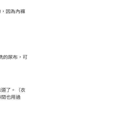
的，因為內褲
洗的尿布，可
味道了。（衣
時間也用過