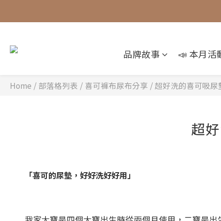
品牌故事
📣 本月活
Home
/
部落格列表
/
喜可褲布尿布分享
/
超好洗的喜可吸尿
超好
「喜可的尿墊，好好洗好好用」
我家大寶是四個大寶出生時從兩個月使用，二寶是出