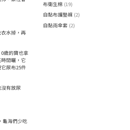
布衛生棉
(19)
自黏布護墊褲
(2)
自黏雨傘套
(2)
洗衣水掉，再
0歲的寶也拿
花時間曬，它
它尿布25件
也沒有放尿
，龜海們少吃