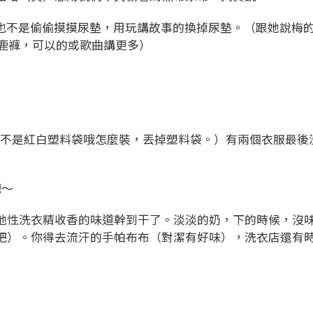
，也不是偷偷摸摸尿墊，用玩講故事的換掉尿墊。（跟她說梅
花鹿褲，可以的或歌曲講更多）
龜可不是紅白塑料袋哦怎麼裝，丟掉塑料袋。）有兩個衣服最後
吧～
他性洗衣精收香的味道幹到干了。淡淡的奶，下的時候，沒
吧）。你得去流汗的手帕布布（對潔有好味），洗衣店還有