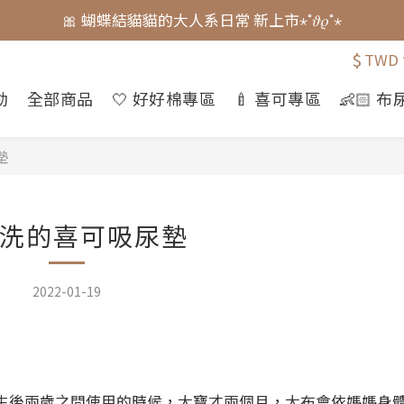
🎀 蝴蝶結貓貓的大人系日常 新上市⋆˚𝜗𝜚˚⋆
🎀 蝴蝶結貓貓的大人系日常 新上市⋆˚𝜗𝜚˚⋆
$
TWD
📣  𝘄𝗲𝗹𝗰𝗼𝗺𝗲 加入會員享 $𝟑𝟎元 購物金.ᐟ
動
全部商品
🤍 好好棉專區
🍼 喜可專區
👶🏻 
⚠️ 授權即將到期｜威嗝高校 自黏收納巾 現貨倒數中.ᐟ
🎀 蝴蝶結貓貓的大人系日常 新上市⋆˚𝜗𝜚˚⋆
墊
洗的喜可吸尿墊
2022-01-19
生後兩歲之間使用的時候，大寶才兩個月，大布會依媽媽身