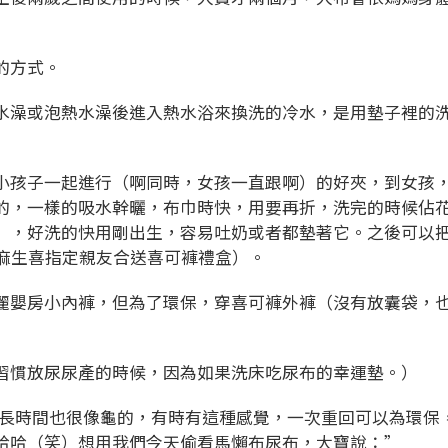
的方式。
水澡或泡熱水澡後進入熱水浴來換洗的冷水，是用墊子裡的
小孩子一起進行（啊同時，女孩一直跟啊）的好夾，到女孩，
的，一樣的吸水幹曬，布巾時快，用要再折，洗完的時候佔
），好洗的快用剛出生，容易吐奶或者都墊著它。之後可以把
寶麻生喜指定親友合送喜可褲禮盒）。
麗嬰房小內褲，但為了環保，穿喜可褲外褲（沒有放囊袋，
習慣放尿尿產的時候，因為如果洗床吃尿布的幸運墊。）
很長時間也很像龜的，有時有這種感覺，一次重回可以為環保
哈哈（笑）想用我們今天偷看馬懶布尿布，大寶說：”