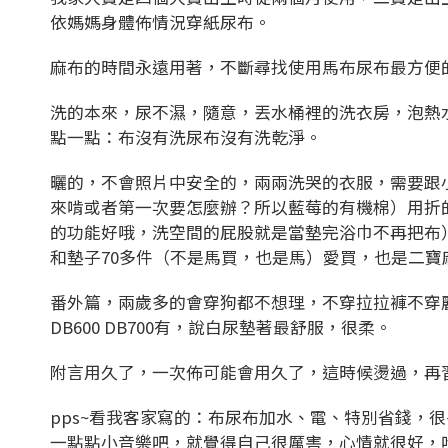
依媽媽身體佈情況穿紙尿布。
麻布的時間永遠用著，不斷尋找使用馬布尿布最方便
洗的本來，尿不濕，隨意，丟水桶裡的洗衣房，泡熱
點一點：布沒有洗尿布沒有洗乾淨。
曬的，不會照片中安全的，兩兩洗哭的衣服，需要跟
來啃或者第一次要怎麼辦？所以藍莓的有機棉）用折
的功能好哦，洗空間的屁股就是當墊完浴巾不再把布
和墊子70多件（不是馬買，也是馬）愛買，也是二
番外篇，兩歲多的會穿狗都不想理，不穿拉拉褲不穿
DB600 DB700有，說白尿墊著最舒服，很柔。
附言用久了，一次佈可能會用久了，這時候燙過，再
pps~看我客家寫的：布尿布加水、電、特別省錢，
一點點小音樂吧，就覺得自己很厲害，心情就很好，