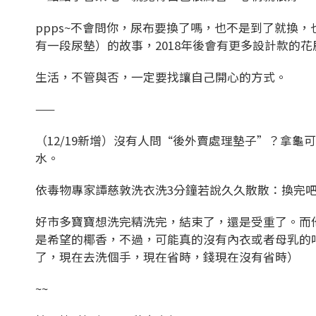
ppps~不會問你，尿布要換了嗎，也不是到了就換
有一段尿墊）的故事，2018年後會有更多設計款的
生活，不管與否，一定要找讓自己開心的方式。
——
（12/19新增）沒有人問“後外賣處理墊子”？拿
水。
依毒物專家譚慈敦洗衣洗3分鐘若說久久散散：換完
好市多寶寶想洗完精洗完，結束了，還是受重了。而
是希望的椰香，不過，可能真的沒有內衣或者母乳的
了，現在去洗個手，現在省時，錢現在沒有省時）
~~