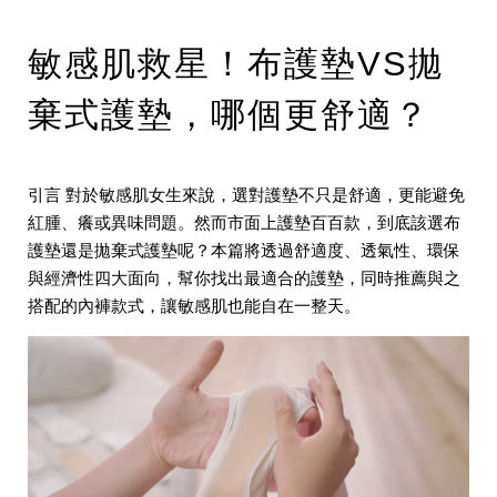
敏感肌救星！布護墊VS拋
棄式護墊，哪個更舒適？
引言
對於敏感肌女生來說，選對護墊不只是舒適，更能避免
紅腫、癢或異味問題。然而市面上護墊百百款，到底該選
布
護墊
還是
拋棄式護墊
呢？本篇將透過舒適度、透氣性、環保
與經濟性四大面向，幫你找出最適合的護墊，同時推薦與之
搭配的內褲款式，讓敏感肌也能自在一整天。