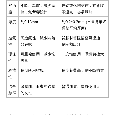
舒適
柔軟、親膚，減少摩
較硬或化纖材質，有背膠
度
擦，無背膠設計
不透氣，容易悶熱
厚度
約0.13mm
約0.2~0.3mm (市售拋棄式
護墊平均厚度)
透氣
高透氣性，減少悶熱
背膠材質阻擋空氣流通，
性
與異味
易悶熱出汗
環保
可重複使用，減少垃
一次性使用，環境負擔大
性
圾量
經濟
長期使用省錢
長期花費高，需不斷購買
性
適合
敏感肌、追求舒適感
普通肌膚、偶爾使用者
族群
的女性