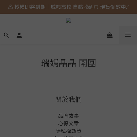
⚠️ 授權即將到期｜威嗝高校 自黏收納巾 現貨倒數中.ᐟ
🎀 蝴蝶結貓貓的大人系日常 新上市⋆˚𝜗𝜚˚⋆
🎀 蝴蝶結貓貓的大人系日常 新上市⋆˚𝜗𝜚˚⋆
瑞媽晶晶 開團
關於我們
品牌故事
心得文章
隱私權政
策