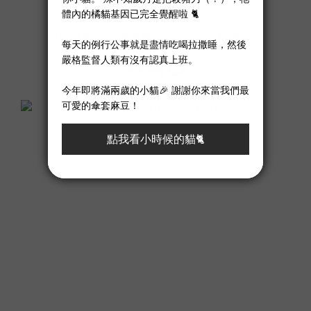
客服電話：04-24181169
Email : info@3rtw.com
412台中市大里區國中路十股巷166弄1號