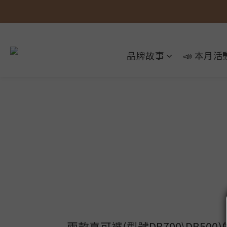
品牌故事
📣 本月活
兩款喜可褲(型號DB700\DB500