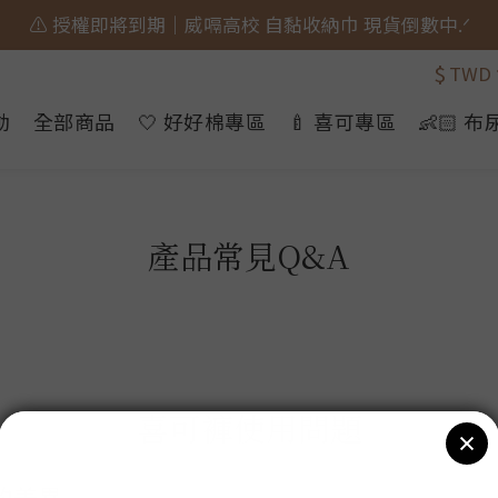
⚠️ 授權即將到期｜威嗝高校 自黏收納巾 現貨倒數中.ᐟ
🎀 蝴蝶結貓貓的大人系日常 新上市⋆˚𝜗𝜚˚⋆
$
TWD
🎀 蝴蝶結貓貓的大人系日常 新上市⋆˚𝜗𝜚˚⋆
動
全部商品
🤍 好好棉專區
🍼 喜可專區
👶🏻 
產品常見Q&A
喜可褲使用問題
)的差異