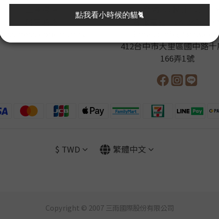
企業禮贈
週一至週五( 國定假日除外
銷售通路
客服電話：04-2418116
Bussiness opportunity
Email : info@3rtw.co
412台中市大里區國中路十
166弄1號
$
TWD
繁體中文
Copyright © 2007 三雨國際股份有限公司