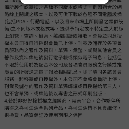
備所製作或轉換之各種不同版本或格式，例如適合於網
路線上閱讀之版本、以及可供下載於各種不同電腦設備
(包括PDA、行動電話、以及將來市場上所開發之類似設
備)之不同版本或格式等，提供予特定或不特定之人於線
上瀏覽、查詢、檢索、離線閱讀或接收。會員並同意授
權本公司得自行挑選會員已上傳、刊載及儲存於各項會
員服務內之著作及資料，單獨、彙整、或與其他會員之
著作及資料集結後發行電子報或類似電子訊息，包括但
不限於使用於為配合本公司及各項會員服務之行銷或推
廣目的所發送之電子報及相關訊息。除了隨同各該會員
服務一起移轉或再授權外，本公司不會將會員所上傳、
刊載及儲存的著作及資料單獨轉讓或再授權給第三人，
也不會單獨、或集結後以專書之形式印刷出版。
4.
若於非好好棉授權之經銷商，電商平台，合作夥伴所
購得之喜可生活全系列產品，喜可生活皆不負責維修，
退換貨，品質保証及使用期限之保固