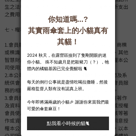
生之法律責任外，對於本公司因此所受之損害及所支出
之費用，並應負賠償及償還之責任。
七、權利歸屬及會員對本公司的授權
1.會員服務所提供的所有網頁設計、介面、URL、商標
或標識、電腦程式、資料庫等，其商標、著作權、其他
智慧財產權及資料所有權等，均屬於本公司或授權本公
司使用之合法權利人所有。
2.本公司之各項會員服務，僅提供相關伺服器空間及系
統供會員使用，會員不因此而取得本公司及個別會員服
務的相關商標、著作權或其他智慧財產權之授權。
3.會員自行上傳、刊載及儲存於會員服務內之所有著作
及資料，其著作權或其他智慧財產權仍然歸會員或授權
會員使用之合法權利人所有；但會員除必須擔保該等著
作或資料絕無違反法令或侵害第三人權益外，並同意授
權本公司得儲存、刊載於網站上，並得經由網站，以本
公司所認為適當之方式，包括為配合不同軟體或硬體設