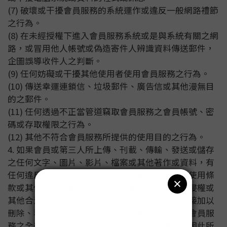
(7) 破壞或干擾會員服務的系統運作或違反一般網路禮節
之行為。
(8) 在未經授權下進入會員服務系統或是與系統有關之網
路，或冒用他人帳號或偽造寄件人辨識資料傳送郵件，
企圖誤導收件人之判斷。
(9) 任何妨礙或干擾其他使用者使用會員服務之行為。
(10) 傳送幸運連鎖信、垃圾郵件、廣告信或其他漫無目
的之郵件。
(11) 任何透過不正當管道竊取會員服務之會員帳號、密
碼或存取權限之行為。
(12) 其他不符合會員服務所提供的使用目的之行為。
4. 如果會員或第三人所上傳、刊載、傳輸、發送或儲存
之任何文字、圖片、影片、檔案或其他著作或資料，有
任何違反法令或侵害第三人權益之虞、或違反本使用條
款或其他使用規範或約定、或經第三人主張涉及侵權或
其他合法性爭議，本公司有權隨時不經通知，直接加以
刪除、移動或停止存取，或對各該會員停止提供會員服
務之全部或一部；為該等行為之會員，除須自負因此所