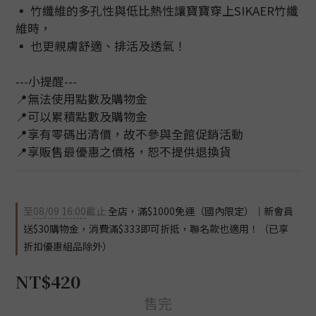
▪ 竹纖維的多孔性與低比熱性讓寶寶穿上SIKAER竹纖
維時，
▪ 也更親膚舒適、排活及透氣！
---小提醒---
📍無法使用點數及購物金
📍可以累積點數及購物金
📍享有零碼出清價，故不參與全館促銷活動
📍享販售最優惠之價格，恕不提供退換貨
至
08/09 16:00
截止
全店，滿$1000免運（國內限定）｜新會員
送$30購物金，消費滿$333即可折抵，聯名款也適用！（已享
折扣優惠組品除外）
NT$420
售完