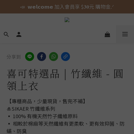
📣  𝘄𝗲𝗹𝗰𝗼𝗺𝗲 加入會員享 $𝟑𝟎元 購物金.ᐟ
🎀 蝴蝶結貓貓的大人系日常 新上市⋆˚𝜗𝜚˚⋆
⚠️ 授權即將到期｜威嗝高校 自黏收納巾 現貨倒數中.ᐟ
🎀 蝴蝶結貓貓的大人系日常 新上市⋆˚𝜗𝜚˚⋆
分享到
喜可特選品 | 竹纖維 - 圓
領上衣
【專櫃商品，少量現貨，售完不補】
🎍SIKAER 竹纖維系列
▪ 100% 有機天然竹子纖維原料
▪ 相較於棉麻等天然纖維有更柔軟、更有效抑菌、防
蟎、防臭