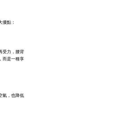
大優點：
再受力，腰背
，而是一種享
空氣，也降低