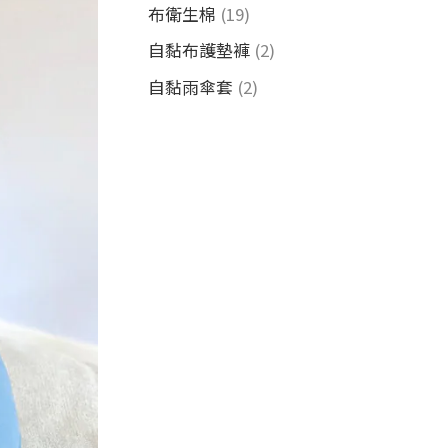
布衛生棉
(19)
自黏布護墊褲
(2)
自黏雨傘套
(2)