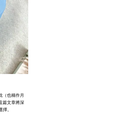
枕
（也稱作
月
這篇文章將深
選擇。