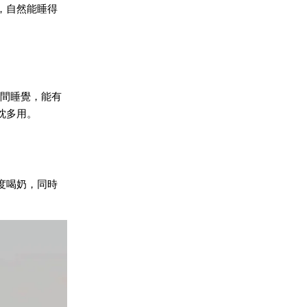
，自然能睡得
腿間睡覺，能有
枕多用。
度喝奶，同時