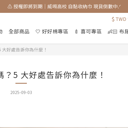
🎀 蝴蝶結貓貓的大人系日常 新上市⋆˚𝜗𝜚˚⋆
🎀 蝴蝶結貓貓的大人系日常 新上市⋆˚𝜗𝜚˚⋆
$
TWD
📣  𝘄𝗲𝗹𝗰𝗼𝗺𝗲 加入會員享 $𝟑𝟎元 購物金.ᐟ
動
全部商品
🤍 好好棉專區
🍼 喜可專區
👶🏻 
⚠️ 授權即將到期｜威嗝高校 自黏收納巾 現貨倒數中.ᐟ
🎀 蝴蝶結貓貓的大人系日常 新上市⋆˚𝜗𝜚˚⋆
5 大好處告訴你為什麼！
嗎？5 大好處告訴你為什麼！
2025-09-03