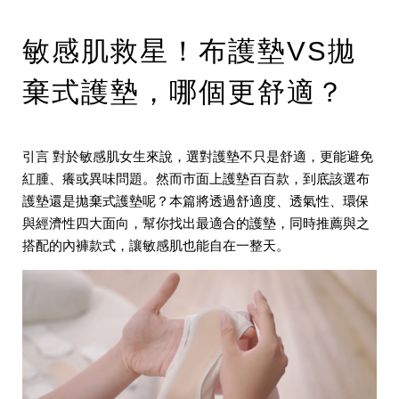
敏感肌救星！布護墊VS拋
棄式護墊，哪個更舒適？
引言
對於敏感肌女生來說，選對護墊不只是舒適，更能避免
紅腫、癢或異味問題。然而市面上護墊百百款，到底該選
布
護墊
還是
拋棄式護墊
呢？本篇將透過舒適度、透氣性、環保
與經濟性四大面向，幫你找出最適合的護墊，同時推薦與之
搭配的內褲款式，讓敏感肌也能自在一整天。