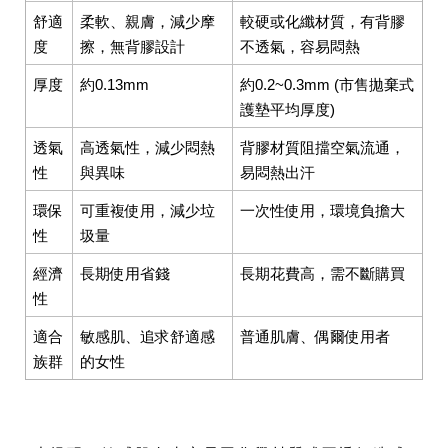
舒適
柔軟、親膚，減少摩
較硬或化纖材質，有背膠
度
擦，無背膠設計
不透氣，容易悶熱
厚度
約0.13mm
約0.2~0.3mm (市售拋棄式
護墊平均厚度)
透氣
高透氣性，減少悶熱
背膠材質阻擋空氣流通，
性
與異味
易悶熱出汗
環保
可重複使用，減少垃
一次性使用，環境負擔大
性
圾量
經濟
長期使用省錢
長期花費高，需不斷購買
性
適合
敏感肌、追求舒適感
普通肌膚、偶爾使用者
族群
的女性