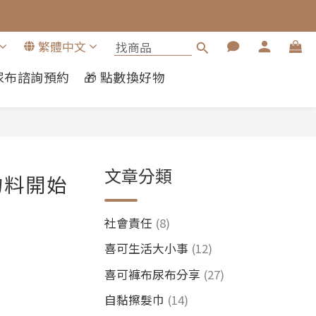
繁體中文
布尿布諮詢預約
🎁 點數換好物
文章分類
物料開始
社會責任
(8)
喜可生活大小事
(12)
喜可褲布尿布分享
(27)
自黏擦髮巾
(14)