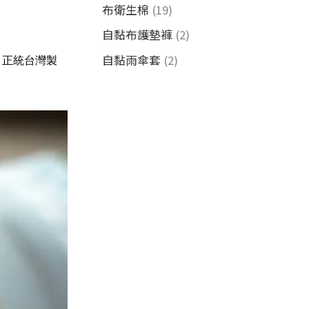
布衛生棉
(19)
自黏布護墊褲
(2)
自黏雨傘套
(2)
 正統台灣製