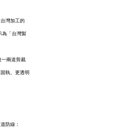
在台灣加工的
示為「台灣製
後一兩道剪裁
更固執、更透明
三道防線：