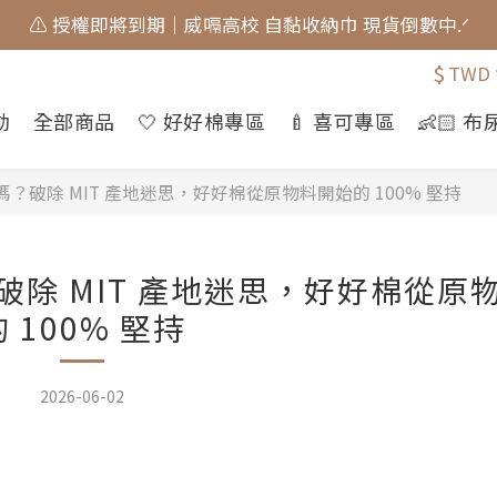
🎀 蝴蝶結貓貓的大人系日常 新上市⋆˚𝜗𝜚˚⋆
🎀 蝴蝶結貓貓的大人系日常 新上市⋆˚𝜗𝜚˚⋆
$
TWD
📣  𝘄𝗲𝗹𝗰𝗼𝗺𝗲 加入會員享 $𝟑𝟎元 購物金.ᐟ
動
全部商品
🤍 好好棉專區
🍼 喜可專區
👶🏻 
⚠️ 授權即將到期｜威嗝高校 自黏收納巾 現貨倒數中.ᐟ
🎀 蝴蝶結貓貓的大人系日常 新上市⋆˚𝜗𝜚˚⋆
破除 MIT 產地迷思，好好棉從原物料開始的 100% 堅持
除 MIT 產地迷思，好好棉從原
的 100% 堅持
2026-06-02