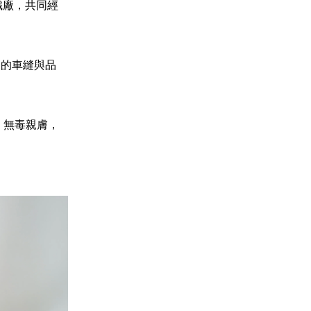
織廠，共同經
後的車縫與品
、無毒親膚，