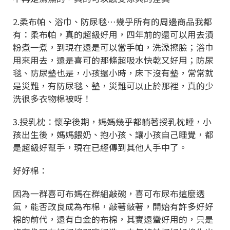
2.柔布帕、浴巾、防尿毯…幾乎所有的周邊商品我都
有：柔布帕，真的超級好用，四年前的還可以用去漬
粉煮一煮，到現在還是可以當手帕，洗澡擦臉；浴巾
用來用去，還是喜可的那條超吸水快乾又好用；防尿
毯、防尿墊也是，小孩還小時，床下沒有墊，常常就
是災難，有防尿毯、墊，災難可以止於那裡，真的少
洗很多衣物棉被呀！
3.授乳枕：懷孕後期，媽媽幾乎都躺著授乳枕睡，小
孩出生後，媽媽餵奶、抱小孩、讓小孩自己睡覺，都
是超級好幫手，現在已經傳到其他人手中了。
好好棉：
因為一群喜可布媽在群組敲碗，喜可布尿布這麼透
氣，能否改良成為布棉，敲著敲著，開始有許多好好
棉的前代，還有白金的布棉，其實還蠻好用的，只是