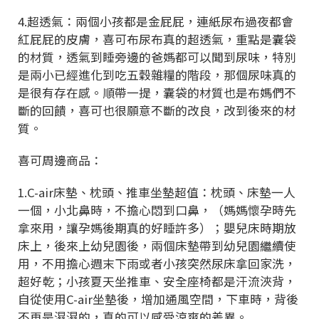
4.超透氣：兩個小孩都是金屁屁，連紙尿布過夜都會
紅屁屁的皮膚，喜可布尿布真的超透氣，重點是囊袋
的材質，透氣到睡旁邊的爸媽都可以聞到尿味，特別
是兩小已經進化到吃五穀雜糧的階段，那個尿味真的
是很有存在感。順帶一提，囊袋的材質也是布媽們不
斷的回饋，喜可也很願意不斷的改良，改到後來的材
質。
喜可周邊商品：
1.C-air床墊、枕頭、推車坐墊超值：枕頭、床墊一人
一個，小北鼻時，不擔心悶到口鼻，（媽媽懷孕時先
拿來用，讓孕媽後期真的好睡許多）；嬰兒床時期放
床上，後來上幼兒園後，兩個床墊帶到幼兒園繼續使
用，不用擔心週末下雨或者小孩突然尿床拿回家洗，
超好乾；小孩夏天坐推車、安全座椅都是汗流浹背，
自從使用C-air坐墊後，增加通風空間，下車時，背後
不再是濕濕的，真的可以感受涼爽的差異。