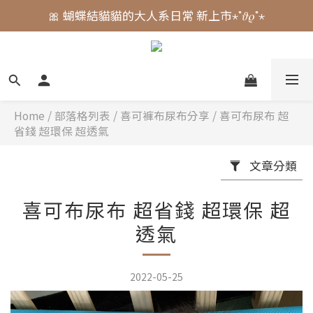
🎀 蝴蝶結貓貓的大人系日常 新上市⋆˚𝜗𝜚˚⋆
🎀 蝴蝶結貓貓的大人系日常 新上市⋆˚𝜗𝜚˚⋆
📣  𝘄𝗲𝗹𝗰𝗼𝗺𝗲 加入會員享 $𝟑𝟎元 購物金.ᐟ
⚠️ 授權即將到期｜威嗝高校 自黏收納巾 現貨倒數中.ᐟ
🎀 蝴蝶結貓貓的大人系日常 新上市⋆˚𝜗𝜚˚⋆
Home
/
部落格列表
/
喜可褲布尿布分享
/
喜可布尿布 超
省錢 超環保 超透氣
文章分類
喜可布尿布 超省錢 超環保 超
透氣
2022-05-25