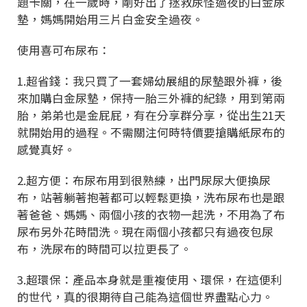
題卡關，在一歲時，剛好出了拯救尿怪過夜的白金尿
墊，媽媽開始用三片白金安全過夜。
使用喜可布尿布：
1.超省錢：我只買了一套婦幼展組的尿墊跟外褲，後
來加購白金尿墊，保持一胎三外褲的紀錄，用到第兩
胎，弟弟也是金屁屁，有在分享群分享，從出生21天
就開始用的過程。不需關注何時特價要搶購紙尿布的
感覺真好。
2.超方便：布尿布用到很熟練，出門尿尿大便換尿
布，站著躺著抱著都可以輕鬆更換，洗布尿布也是跟
著爸爸、媽媽、兩個小孩的衣物一起洗，不用為了布
尿布另外花時間洗。現在兩個小孩都只有過夜包尿
布，洗尿布的時間可以拉更長了。
3.超環保：產品本身就是重複使用、環保，在這便利
的世代，真的很期待自己能為這個世界盡點心力。