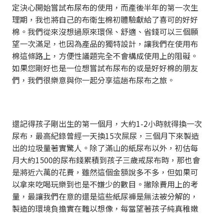
定決心開始嘗試布尿布的使用，而產後半年的第一次生
理期，我也將自己的布衛生棉初體驗獻給了喜可的好好
棉。我們從來沒想過原來環保、舒適、省錢可以三個願
望一次滿足，也因為產品的獨特設計，讓我們在使用布
棉這條路上，方便性議題完全不會構成使用上的阻礙。
如果您剛好也是一位想嘗試布尿布的或是好好棉的朋友
們，我們很樂意與你一起分享這趟布尿布之旅。
還記得孩子剛出生的第一個月，大約1-2小時就得換一次
尿布，最高紀錄曾經一天換15次屎尿，三個月下來製造
出的垃圾量著實驚人。除了滿山的紙尿布以外，初估每
月大約1500的尿布錢累積到孩子三歲戒尿布時，那也會
是將近六萬的花費，雖然這個金額說多不多，但如果可
以拿來吃喝玩樂到也是不嫌少的數目。撇除費用上的考
量，最讓我們在意的還是這些紙尿褲是無法被分解的，
製造的環境負擔實在難以想像，每當望著孩子純真稚嫩