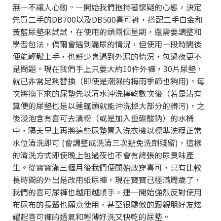
無一不讓人心動。一開始我們抱持著懷疑的心態，決定
先買二手的DB700以及DB500喜可褲，搭配二手白金和
黃藍尿墊來試試，在使用的頭兩個星期，還需要調整和
學習包法，偶爾會遇到漏尿的情況，但使用一段時間後
便能輕鬆上手，也鮮少會遇到外漏的情況，包過夜更不
是問題。現在我們手上只要大約10件外褲，30片尿墊，
就已非常足夠替換（即使是潮濕的梅雨季節也夠用)。每
次將換下來的尿墊先以清水沖洗擰乾數次後（若是沾有
糞便的尿墊也是以蓮蓬頭就能沖洗掉大部分的髒污)，之
後浸泡含有喜可去漬粉（或是加入重碳酸鈉）的水桶
中，隔天早上再將這些尿墊置入洗衣機以標準洗程正常
水位清洗即可 (會調整成洗清三次避免洗劑殘留)，這樣
的清洗方式即使晚上包過夜也不會有誇張的尿臭味產
生。從寶寶滿三個月後我們便開始改穿喜可，只有比較
長時間的外出是改用紙尿褲，現在寶寶已經滿周歲了，
我們的喜可尿褲也越用越順手，連一開始強烈反對使用
布尿布的長輩也願意使用，甚至很驕傲的跟親朋好友炫
耀起喜可褲的透氣和輕薄好洗又快乾的尿墊。