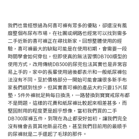
我們也曾經想過為何喜可褲有眾多的優點，卻還沒有風
靡整個布尿布市場，在社團或網路也經常可以找到需多
二手近新的喜可褲正在尋找新家。回想整體使用的經
驗，喜可褲最大的缺點可能是在使用初期，會需要一段
時間學會如何穿包，但即使真的無法習慣DB700版型的
使用方式，改用傳統DB500的尿兜包法其實也是非常容
易上手的，家中的長輩使用過後都表示和一般紙尿褲包
法沒有不同。至於價格部分一開始可能會讓很多新手布
家長們感到怯步，但其實喜可褲的產品大約只要15片尿
墊，5件外褲就足夠每日換洗，一路替換到寶寶戒尿布都
不是問題，這樣的花費和紙尿褲比較起來相差甚多，而
堅固耐用的程度更是超乎想像，當初我們買的二手
DB700尿褲五件，到現在為止都安好如初，讓我們完全
沒有機會去買其他新品花色，甚至我們目前用的最順手
的尿褲就是二手還起了毛球的那件。