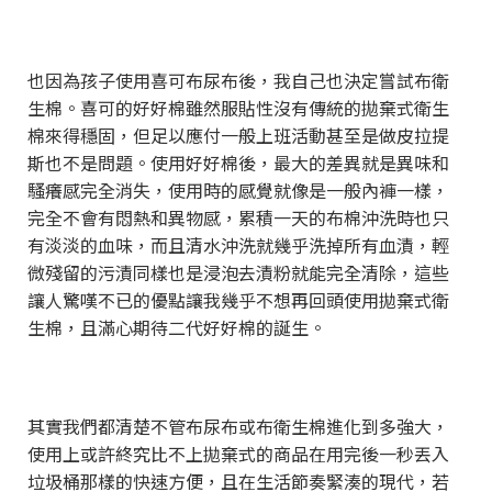
也因為孩子使用喜可布尿布後，我自己也決定嘗試布衛
生棉。喜可的好好棉雖然服貼性沒有傳統的拋棄式衛生
棉來得穩固，但足以應付一般上班活動甚至是做皮拉提
斯也不是問題。使用好好棉後，最大的差異就是異味和
騷癢感完全消失，使用時的感覺就像是一般內褲一樣，
完全不會有悶熱和異物感，累積一天的布棉沖洗時也只
有淡淡的血味，而且清水沖洗就幾乎洗掉所有血漬，輕
微殘留的污漬同樣也是浸泡去漬粉就能完全清除，這些
讓人驚嘆不已的優點讓我幾乎不想再回頭使用拋棄式衛
生棉，且滿心期待二代好好棉的誕生。
其實我們都清楚不管布尿布或布衛生棉進化到多強大，
使用上或許終究比不上拋棄式的商品在用完後一秒丟入
垃圾桶那樣的快速方便，且在生活節奏緊湊的現代，若