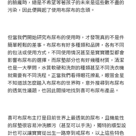
的臉龐時，總是不希望等著孩子的未來是這些數不盡的
污染，因此便興起了使用布尿布的念頭。
但當我們開始研究布尿布的使用時，才發現真的不是件
簡單輕鬆的差事。布尿布有好多種類和品牌，各有不同
的包法或使用方式，不同使用情況甚至是寶寶體型都會
影響布尿布的選擇，而尿墊部分也有好幾種材質，清潔
也是一大學問，水質軟硬和洗劑的種類甚至不同洗衣機
就需要有不同洗程。正當我們看得眼花撩亂，眼冒金星
不知道該怎麼踏入布尿布的世界時，意外搜尋到布尿布
的透氣性議題，也因此間接地找到喜可布尿布產品。
喜可布尿布主打是目前世界上最透氣的尿布，且機能性
的尿墊很容易沖洗髒污（甚至可以手洗)，獨特的版型設
計也可以讓寶寶從出生一路穿到戒尿布，以上這些特色