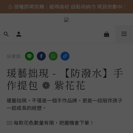
⚠️ 授權即將到期｜威嗝高校 自黏收納巾 現貨倒數中.ᐟ
🎀 蝴蝶結貓貓的大人系日常 新上市⋆˚𝜗𝜚˚⋆
🎀 蝴蝶結貓貓的大人系日常 新上市⋆˚𝜗𝜚˚⋆
分享到
瑗藝拙現 - 【防潑水】手
作提包 ❁ 紫花花
瑗藝拙現，不僅是一個手作品牌，更是一段陪伴孩子
一起成長的經歷。
👉🏻 每款花色數量有限，把握機會下單！