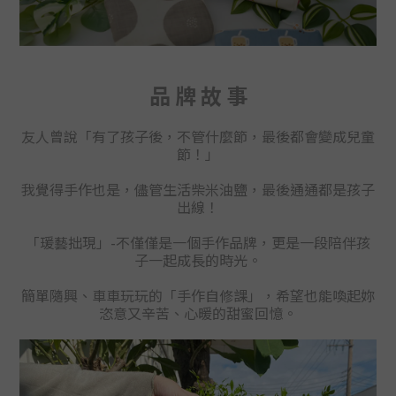
品 牌 故 事
友人曾說「有了孩子後，不管什麼節，最後都會變成兒童
節！」
我覺得手作也是，儘管生活柴米油鹽，最後通通都是孩子
出線！
「瑗藝拙現」-不僅
僅
是一個手作品牌，更是一段陪伴孩
子一起成長的時光。
簡單隨興、車車玩玩的「手作自修課」
，
希望也能喚起妳
恣意又辛苦、心暖的甜蜜回憶。