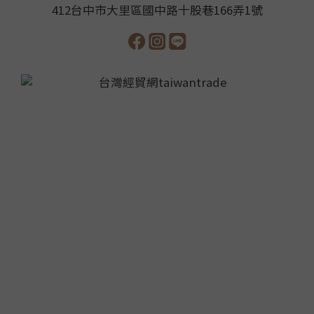
412台中市大里區國中路十股巷166弄1號