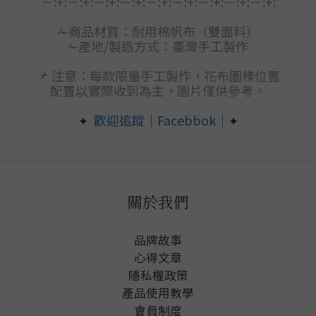
－:+:－:+:－:+:－:+:－:+:－:+:－:+:－:+:－:+:
✁商品材質：
耐用棉帆布（雙面料）
✁產地/製造方式：臺灣手工製作
📌 注意：每款限量手工製作，花布圖樣位置
配置以實際收到為主，圖片僅供參考。
歡迎追蹤｜Facebbok｜
✦
✦
關於我們
品牌故事
心得文章
隱私權政
策
產品使用教學
會員制度