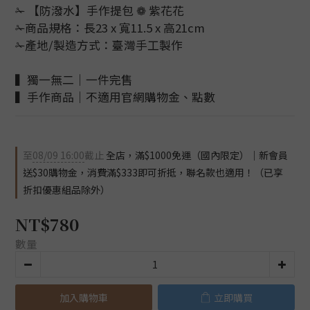
✁ 【防潑水】手作提包 ❁ 紫花花
✁商品規格：長23 x 寬11.5 x 高21cm
✁產地/製造方式：臺灣手工製作
▍獨一無二｜一件完售
▍手作商品｜不適用官網購物金、點數
至
08/09 16:00
截止
全店，滿$1000免運（國內限定）｜新會員
送$30購物金，消費滿$333即可折抵，聯名款也適用！（已享
折扣優惠組品除外）
NT$780
數量
加入購物車
立即購買