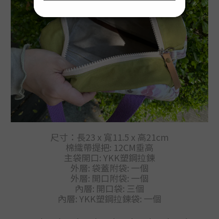
尺寸：長23 x 寬11.5 x 高21cm
棉織帶提把: 12CM垂高
主袋開口: YKK塑鋼拉鍊
外層: 袋蓋附袋: 一個
外層: 開口附袋: 一個
內層: 開口袋: 三個
內層: YKK塑鋼拉鍊袋: 一個