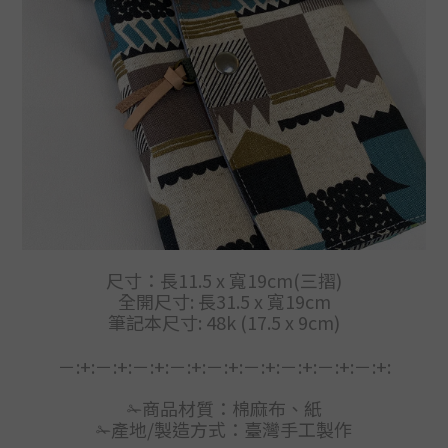
尺寸：長11.5 x 寬19cm(三摺)
全開尺寸: 長31.5 x 寬19cm
筆記本尺寸: 48k (17.5 x 9cm)
－:+:－:+:－:+:－:+:－:+:－:+:－:+:－:+:－:+:
✁商品材質：
棉麻布、紙
✁產地/製造方式：臺灣手工製作