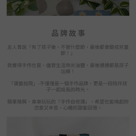
品 牌 故 事
友人曾說「有了孩子後，不管什麼節，最後都會變成兒童
節！」
我覺得手作也是，儘管生活柴米油鹽，最後通通都是孩子
出線！
「瑗藝拙現」-不僅
僅
是一個手作品牌，更是一段陪伴孩
子一起成長的時光。
簡單隨興、車車玩玩的「手作自修課」
，
希望也能喚起妳
恣意又辛苦、心暖的甜蜜回憶。