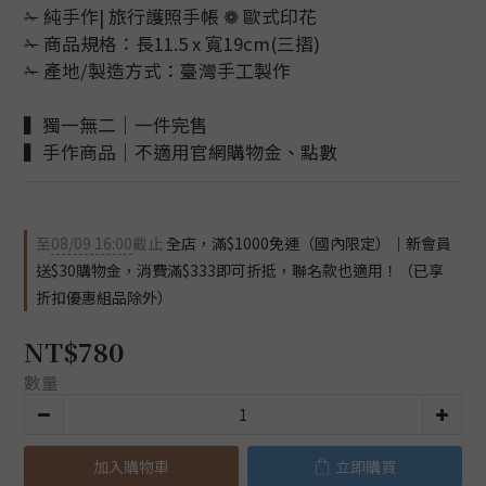
✁ 純手作| 旅行護照手帳 ❁ 歐式印花
✁ 商品規格：長11.5 x 寬19cm(三摺)
✁ 產地/製造方式：臺灣手工製作
▍獨一無二｜一件完售
▍手作商品｜不適用官網購物金、點數
至
08/09 16:00
截止
全店，滿$1000免運（國內限定）｜新會員
送$30購物金，消費滿$333即可折抵，聯名款也適用！（已享
折扣優惠組品除外）
NT$780
數量
加入購物車
立即購買