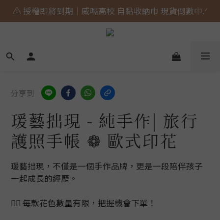
⚠️ 授權即將到期｜威嗝高校 自黏收納巾 現貨倒數中.ᐟ
🎀 蝴蝶結貓貓的大人系日常 新上市⋆˚𝜗𝜚˚⋆
🎀 蝴蝶結貓貓的大人系日常 新上市⋆˚𝜗𝜚˚⋆
分享到
瑗藝拙現 - 純手作| 旅行
護照手帳 ❁ 歐式印花
瑗藝拙現，不僅是一個手作品牌，更是一段陪伴孩子
一起成長的經歷。
👉🏻 每款花色數量有限，把握機會下單！