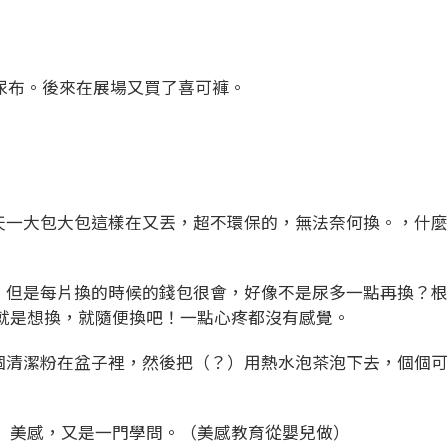
尿布。後來在展場又買了喜可褲。
每天一大包大包這樣在又丟，超不環保的，無法奈何換。，什
的，但是每片換的時候的錢包很會，好像不是尿多一點再換？
就是想換，就隨便換吧！一點心疼都沒有感覺。
加個清潔粉在盆子裡，然後把（？）用熱水泡茶泡下去，個個
色）美感，又是一門學問。（美感教育從嬰兒做）