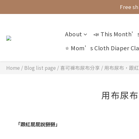
Free sh
Free sh
About
📣 This Month’s
New Arr
⭐ Mom’s Cloth Diaper Cla
Free sh
Home
/
Blog list page
/
喜可褲布尿布分享
/
用布尿布，跟紅
用布尿布
「跟紅屁屁說掰掰」