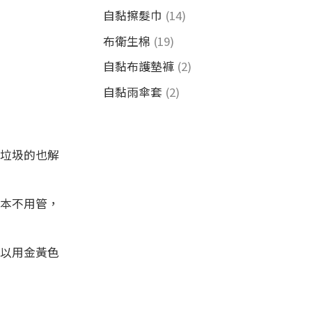
自黏擦髮巾
(14)
布衛生棉
(19)
自黏布護墊褲
(2)
自黏雨傘套
(2)
麼垃圾的也解
根本不用管，
可以用金黃色