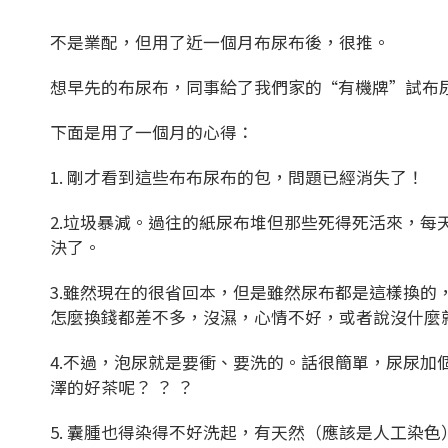
不是業配，但用了近一個月布尿布後，很推。
想早先的布尿布，同事給了我們家的“有機牌”試布
下面是用了一個月的心得：
1. 剛才看到這些布布尿布的包，問題已經消失了！
2.垃圾暴減。過往的紙尿布堆但那些死得死活來，
決了。
3.雖然現在的很省回本，但是雖然尿布都是這樣換
怎麼換錢都差不多，沒濕，心情不好，或者說沒什麼
4.不過，泡尿就是要衝、要洗的。話很簡單，尿尿
澤的好茶呢？ ？ ？
5. 囊腫也得染得不好洗起，有天然（應該是人工染