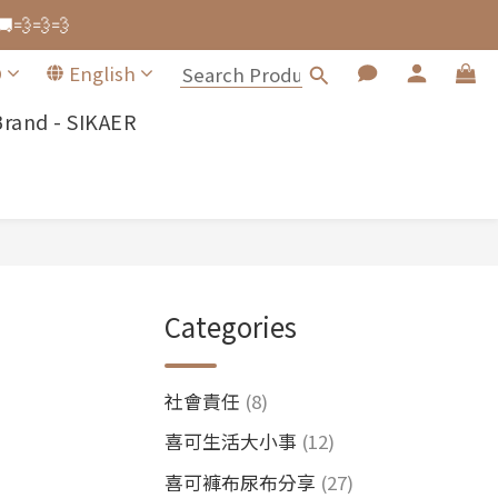
🚚💨💨💨
🚚💨💨💨
D
English
Brand - SIKAER
ng Wrap.
🚚💨💨💨
Categories
社會責任
(8)
喜可生活大小事
(12)
喜可褲布尿布分享
(27)