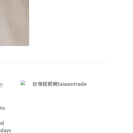
e
 to
nd
 days