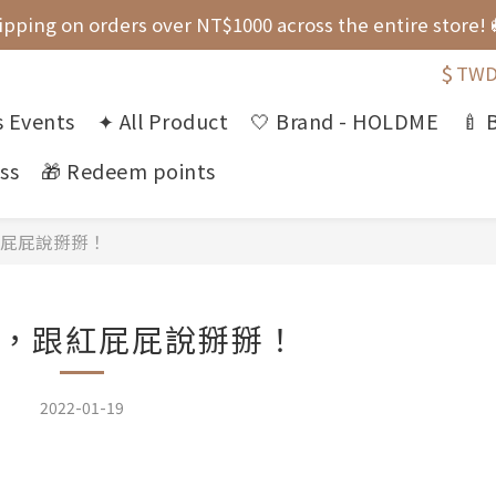
ipping on orders over NT$1000 across the entire store! 
ipping on orders over NT$1000 across the entire store! 
$
TW
📣 Join as a member to get a NT$30 shopping credit!
 Events
✦ All Product
🤍 Brand - HOLDME
🍼 
ival! shubingcat Collaboration: Self-Fastening Hair Dryi
ss
🎁 Redeem points
ipping on orders over NT$1000 across the entire store! 
屁屁說掰掰！
，跟紅屁屁說掰掰！
2022-01-19