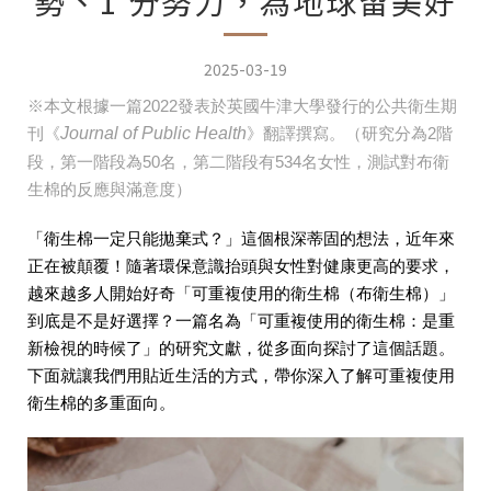
勢、1 分努力，為地球留美好
2025-03-19
※本文根據一篇2022發表於英國牛津大學發行的公共衛生期
Journal of Public Health
刊《
》翻譯撰寫。（研究分為2階
段，第一階段為50名，第二階段有534名女性，測試對布衛
生棉的反應與滿意度）
「衛生棉一定只能拋棄式？」這個根深蒂固的想法，近年來
正在被顛覆！隨著環保意識抬頭與女性對健康更高的要求，
越來越多人開始好奇「可重複使用的衛生棉（布衛生棉）」
到底是不是好選擇？一篇名為「可重複使用的衛生棉：是重
新檢視的時候了」的研究文獻，從多面向探討了這個話題。
下面就讓我們用貼近生活的方式，帶你深入了解可重複使用
衛生棉的多重面向。