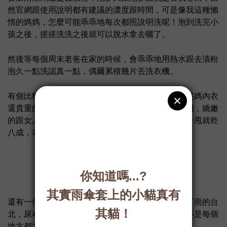
然官網跟使用說明都有建議的濃度跟時間，可是像我這種懶
惰的媽媽，怎麼可能乖乖地每次都照說明洗呢！泡到洗完小
孩之後，搓搓洗洗之後就可以脫水拿去曬了。
然後等每個周末老爸在家的時候，會乖乖地用熱水跟去漬粉
泡久一點洗認真一點，偶爾累積幾片丟洗衣機。
有個比較麻煩的地方是圖片中間這個囊袋，那個比媽媽內衣
還貴重的東西，這麼貴的東西結果怕熱怕曬怕洗衣機，嬌嫩
的跟女人臉蛋似的，還好很好洗，清潔劑搓一搓甩一甩就乾
八成，在房間裡面陰乾就好。
還有一個問題也是當初困擾我的，我住在冬天永遠下雨的台
北，尿布要是不乾怎麼辦？或是外出好幾天呢？可不是每個
地方都方便洗曬尿布。