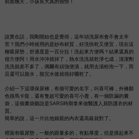
前面幾天，小孩長大真的很快！
說實在話，我剛開始也是覺得，這年頭洗尿布會不會太辛
苦？我們小時候用的是紗布材質，好洗快乾又便宜，現在這
種吸尿墊，舒適度是一百分拉！洗起來方便嗎？結果還真的
很方便阿！用水沖沖就掉了，熱水洗洗就乾淨七成，清潔劑
洗洗就差不多了，偶爾有頑強便漬，就用去漬粉泡一下，而
且還可以脫水，脫完水後就很好曬乾了。
介紹一下這環保尿褲，有個可愛的名字，叫喜可褲，外褲顏
色很馬卡龍，還有隻超可愛的喜可小鹿，有一個防漏的囊
袋，這個囊袋聽說是SARS時期拿來做醫護人員防護衣的材
質。
簡單的說，這一片比他娘親的內衣還高級就對了。
裡面有吸尿墊，一般的跟量多的，有點厚度，但是摸起來不