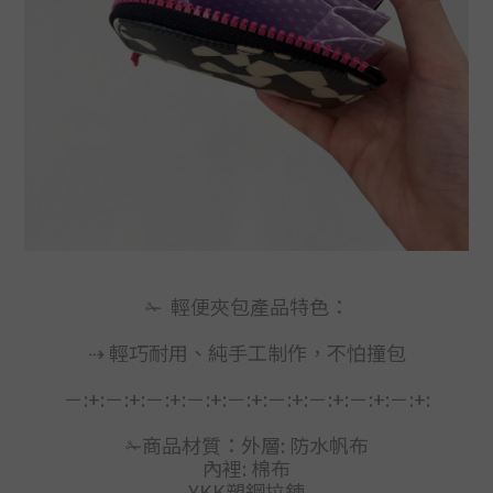
✁ 輕便夾包產品特色：
⇢
輕巧耐用、純手工制作，不怕撞包
－:+:－:+:－:+:－:+:－:+:－:+:－:+:－:+:－:+:
✁商品材質：
外層: 防水帆布
內裡: 棉布
YKK塑鋼拉鍊