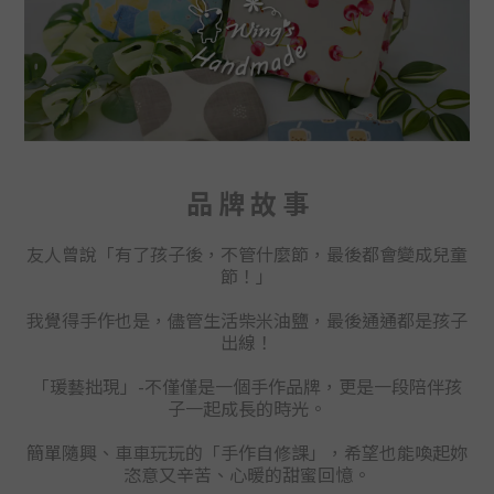
品 牌 故 事
友人曾說「有了孩子後，不管什麼節，最後都會變成兒童
節！」
我覺得手作也是，儘管生活柴米油鹽，最後通通都是孩子
出線！
「瑗藝拙現」-不僅
僅
是一個手作品牌，更是一段陪伴孩
子一起成長的時光。
簡單隨興、車車玩玩的「手作自修課」
，
希望也能喚起妳
恣意又辛苦、心暖的甜蜜回憶。