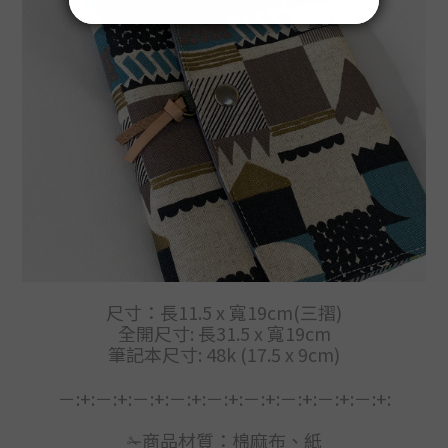
尺寸：長11.5 x 寬19cm(三摺)
全開尺寸: 長31.5 x 寬19cm
筆記本尺寸: 48k (17.5 x 9cm)
－:+:－:+:－:+:－:+:－:+:－:+:－:+:－:+:－:+:
✁商品材質：
棉麻布、紙