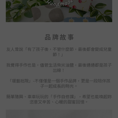
品 牌 故 事
友人曾說「有了孩子後，不管什麼節，最後都會變成兒童
節！」
我覺得手作也是，儘管生活柴米油鹽，最後通通都是孩子
出線！
「瑗藝拙現」-不僅
僅
是一個手作品牌，更是一段陪伴孩
子一起成長的時光。
簡單隨興、車車玩玩的「手作自修課」
，
希望也能喚起妳
恣意又辛苦、心暖的甜蜜回憶。