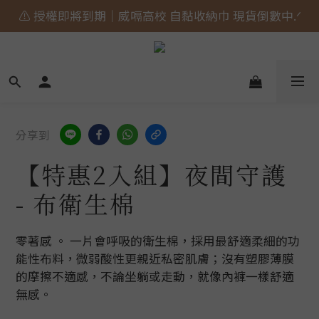
⚠️ 授權即將到期｜威嗝高校 自黏收納巾 現貨倒數中.ᐟ
🎀 蝴蝶結貓貓的大人系日常 新上市⋆˚𝜗𝜚˚⋆
🎀 蝴蝶結貓貓的大人系日常 新上市⋆˚𝜗𝜚˚⋆
分享到
【特惠2入組】夜間守護
- 布衛生棉
零著感 。 一片會呼吸的衛生棉，採用最舒適柔細的功
能性布料，微弱酸性更親近私密肌膚；沒有塑膠薄膜
的摩擦不適感，不論坐躺或走動，就像內褲一樣舒適
無感。