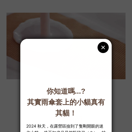
好。抗。菌
杜絕細菌