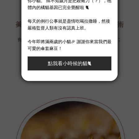
穿戴好放心
美國杜邦SILVADUR銅纖維抗菌技術
有效抑制常見的白色念珠菌＆金黃色葡萄球菌；
即便累積一天到晚上再清洗，
也不會滋生細菌產生異味
*經SGS檢驗達99.9%抗菌效果。