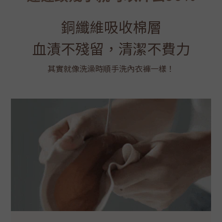
銅纖維吸收棉層
血漬不殘留，清潔不費力
其實就像洗澡時順手洗內衣褲一樣！