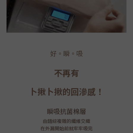
好。瞬。吸
不再有
卜揪卜揪的回滲感！
瞬吸抗菌棉層
由錯綜複雜的纖維交織
在外漏開始前就牢牢吸完