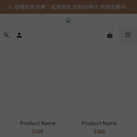
⚠️ 授權即將到期｜威嗝高校 自黏收納巾 現貨倒數中.ᐟ
🎀 蝴蝶結貓貓的大人系日常 新上市⋆˚𝜗𝜚˚⋆
🎀 蝴蝶結貓貓的大人系日常 新上市⋆˚𝜗𝜚˚⋆
Product Name
Product Name
$300
$300