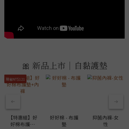
🎀 新品上市｜自黏護墊
現省NT$121
【特惠組】好
好好棉 - 布護
抑菌內褲-女
好棉布護墊
墊
性