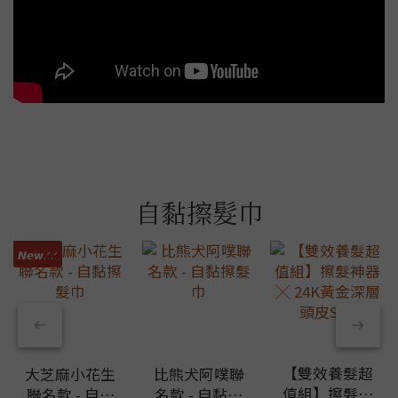
自黏擦髮巾
𝙉𝙚𝙬.ᐟ.ᐟ
【雙效養髮超
大芝麻小花生
比熊犬阿噗聯
值組】擦髮神
聯名款 - 自黏
名款 - 自黏擦