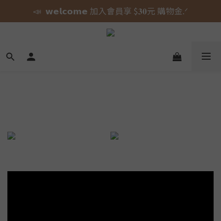
📣  𝘄𝗲𝗹𝗰𝗼𝗺𝗲 加入會員享 $𝟑𝟎元 購物金.ᐟ
🎀 蝴蝶結貓貓的大人系日常 新上市⋆˚𝜗𝜚˚⋆
⚠️ 授權即將到期｜威嗝高校 自黏收納巾 現貨倒數中.ᐟ
🎀 蝴蝶結貓貓的大人系日常 新上市⋆˚𝜗𝜚˚⋆