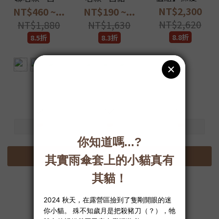
器 ╳ 24K黃金
擦髮巾
髮巾
NT$2,300
NT$460 ~...
NT$190 ~...
深層頭皮SPA
NT$2,620
NT$1,880
NT$1,630
8.8折
8.5折
8.3折
看其他 4 個選項
查看更多