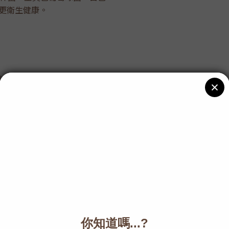
尿布更衛生健康。
料
污易洗纖維布料，有別於傳統布尿布。單單以蓮蓬頭水柱，就足以
。喜可褲高腰褲頭設計，可以
讓尿布跟著孩子一起長大。