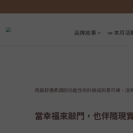
品牌故事
📣 本月活
用最舒適柔細的功能性布料做成的喜可褲，沒
當幸福來敲門，也伴隨現