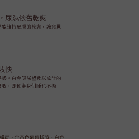
體，尿濕依舊乾爽
然能維持皮膚的乾爽，讓寶貝
吸收快
姿勢。白金吸尿墊數以萬計的
吸收，即使翻身側睡也不擔
大腸桿菌、金黃色葡萄球菌、白色