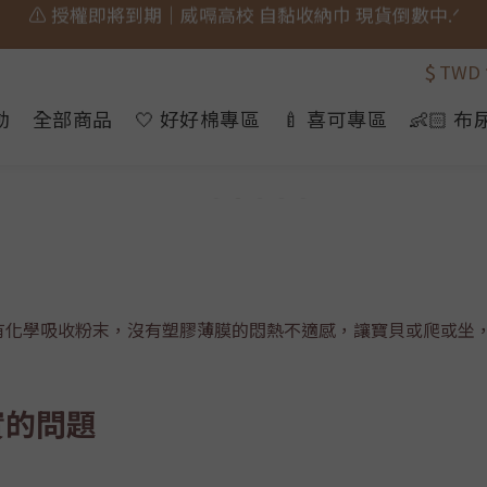
🎀 蝴蝶結貓貓的大人系日常 新上市⋆˚𝜗𝜚˚⋆
🎀 蝴蝶結貓貓的大人系日常 新上市⋆˚𝜗𝜚˚⋆
$
TWD
📣  𝘄𝗲𝗹𝗰𝗼𝗺𝗲 加入會員享 $𝟑𝟎元 購物金.ᐟ
動
全部商品
🤍 好好棉專區
🍼 喜可專區
👶🏻 
⚠️ 授權即將到期｜威嗝高校 自黏收納巾 現貨倒數中.ᐟ
🎀 蝴蝶結貓貓的大人系日常 新上市⋆˚𝜗𝜚˚⋆
有化學吸收粉末，沒有塑膠薄膜的悶熱不適感，讓寶貝或爬或坐
實的問題