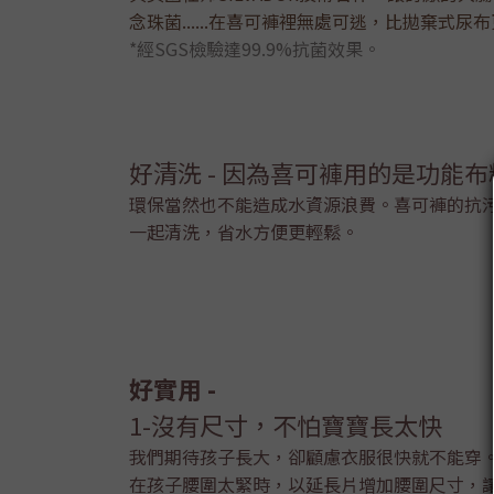
念珠菌......在喜可褲裡無處可逃，比拋棄式
*經SGS檢驗達99.9%抗菌效果。
好清洗 - 因為喜可褲用的是功能布
環保當然也不能造成水資源浪費。喜可褲的抗
一起清洗，省水方便更輕鬆。
好實用 -
1-沒有尺寸，不怕寶寶長太快
我們期待孩子長大，卻顧慮衣服很快就不能穿
在孩子腰圍太緊時，以延長片增加腰圍尺寸，