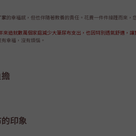
了
家
的幸福感，但也伴隨著教養的責任。花費一件件接踵而來，
餘年來造就數萬個家庭減少大筆尿布支出，也因特別透氣舒適，讓
只有幸福，沒有煩惱。
負擔
布的印象