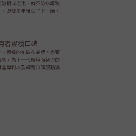
但破損或老化，就不防水導致
），即使多年後生了下一胎，
。
使用者累積口碑
計、製造的布尿布品牌。靠著
理念，為下一代環境而努力的
財產專利以及網路口碑服務滿