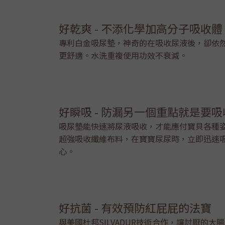
好乾爽 - 不添化學加高分子吸收
專利白金吸尿墊，神奇的在吸收尿液後，卻依
更舒適。水洗重複使用功效不衰減。
好瞬吸 - 防漏另一個重點就是要
吸尿墊能快速將尿液吸收，才能應付寶貝各種
超強吸收纖維布料，在寶寶尿尿時，立即迅速
心。
好抗菌 - 有效預防紅屁屁的法寶
與美國杜邦SILVADUR技術合作，讓討厭的