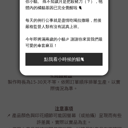
2.製作圖檔
請到雲端下載設計公版，
設計完成後請私訊給小幫手確認檔案。
3.確認訂單
確認完客製化內容，
將進入製作流程無法更改退換貨！
不提供一般商品鑒賞期和退貨服務。
訂購前請謹慎考慮。
收取全額後才開始製作。
📍
4.商品寄出
製作時長為15-30天不等，依照訂單順序排單生產，以實
際情況為準。
注意事項
📌 產品顏色與印花細節可能因螢幕（或拍攝）呈現而有些
許差異，實際以實品為主。