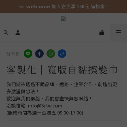
📣  𝘄𝗲𝗹𝗰𝗼𝗺𝗲 加入會員享 $𝟑𝟎元 購物金.ᐟ
🎀 蝴蝶結貓貓的大人系日常 新上市⋆˚𝜗𝜚˚⋆
⚠️ 授權即將到期｜威嗝高校 自黏收納巾 現貨倒數中.ᐟ
🎀 蝴蝶結貓貓的大人系日常 新上市⋆˚𝜗𝜚˚⋆
分享到
客製化｜寬版自黏擦髮巾
我們期待透過不同品牌、通路、企業合作，創造出更
多激盪與想法！
歡迎與我們聯絡，我們會盡快與您聯絡！
洽談信箱  info@3rtw.com
(服務時間為週一至週五 09:00-17:00)