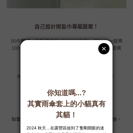
自己設計擦髮巾專屬圖案！
50件
起印
，客製價格為NT$495(含稅)，開立統一發票
100件以，客製價格為NT$465(含稅)，開立統一發票
其它數量，則請聯絡客服信箱，價格另議。
【下單前】📍
非常重要
先私訊
官方LINE 客服
，確認可以製作再下單！
【下單流程】
1.私訊小幫手下單
商品皆為客製化量身訂做，
一旦確認訂單就無法取消訂單！
聯繫LINE客服人員，所有客製內容請跟小幫手溝通。