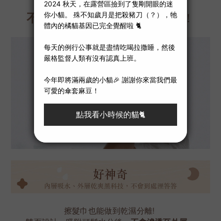
輕鬆一包就能解放雙手，
！
不用再找扣子，不再擔心鬆脫
擦髮巾也能做到乾濕分離!