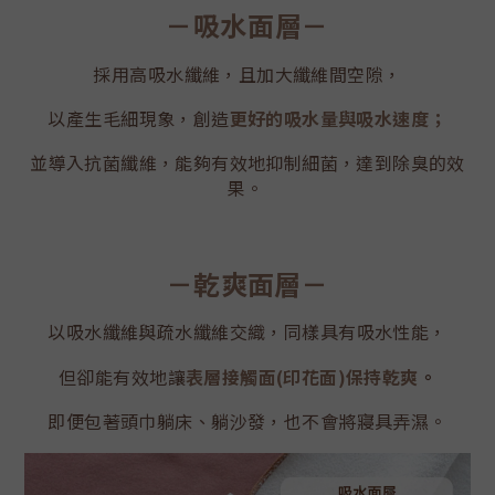
－
吸水面層－
採用高吸水纖維，且加大纖維間空隙，
以產生毛細現象，創造
更好的吸水量與吸水速度
；
並導入抗菌纖維，能夠
有效地抑制細菌，達到除臭的效
果
。
－
乾爽面層
－
以吸水纖維與疏水纖維交織，同樣具有吸水性能，
但卻能有效地
讓
表層接觸面(印花面)保持乾爽
。
即便包著頭巾躺床、躺沙發，也不會將寢具弄濕。