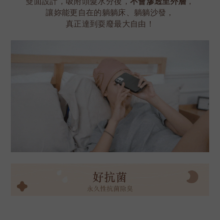
雙面設計，吸附頭髮水分後，
不會滲透至外層
，
讓妳能更自在的躺躺床、躺躺沙發，
真正達到耍廢最大自由！