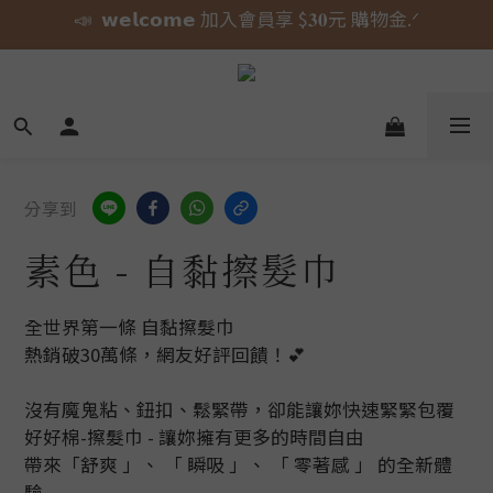
⚠️ 授權即將到期｜威嗝高校 自黏收納巾 現貨倒數中.ᐟ
🎀 蝴蝶結貓貓的大人系日常 新上市⋆˚𝜗𝜚˚⋆
🎀 蝴蝶結貓貓的大人系日常 新上市⋆˚𝜗𝜚˚⋆
分享到
素色 - 自黏擦髮巾
全世界第一條 自黏擦髮巾
熱銷破30萬條，網友好評回饋！💕
沒有魔鬼粘、鈕扣、鬆緊帶，卻能讓妳快速緊緊包覆
好好棉-擦髮巾 - 讓妳擁有更多的時間自由
帶來「舒爽 」、 「 瞬吸 」、 「 零著感 」 的全新體
驗