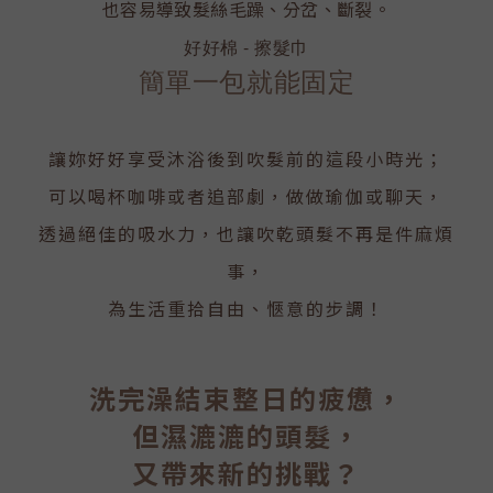
也容易導致髮絲毛躁、分岔、斷裂。
好好棉 - 擦髮巾
簡單一包就能固定
讓妳好好享受沐浴後到吹髮前的這段小時光；
可以喝杯咖啡或者追部劇，做做瑜伽或聊天，
透過絕佳的吸水力，也讓吹乾頭髮不再是件麻煩
事，
為生活重拾自由、愜意的步調！
洗完澡結束整日的疲憊，
但濕漉漉的頭髮，
又帶來新的挑
戰？