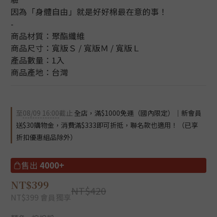
因為「身體自由」就是好好棉最在意的事！
-
商品材質：聚酯纖維
商品尺寸：寬版Ｓ / 寬版Ｍ / 寬版Ｌ
產品數量：1入
商品產地：台灣
至
08/09 16:00
截止
全店，滿$1000免運（國內限定）｜新會員
送$30購物金，消費滿$333即可折抵，聯名款也適用！（已享
折扣優惠組品除外）
售出
4000+
NT$399
NT$420
NT$399
會員獨享