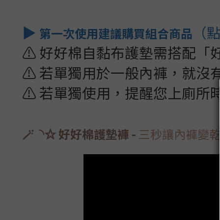
▶︎
（
第一次使用建議購買組合商品
⚠️ 好好棉自黏布護墊需搭配
⚠️
若單獨用於一般內褲，就沒
⚠️
若單獨使用，提醒您上廁所時
🪄︎︎◝✩
好好棉護墊褲
-
三秒讓內褲變