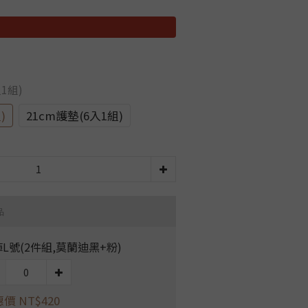
入1組)
)
21cm護墊(6入1組)
品
L號(2件組,莫蘭迪黑+粉)
價 NT$420