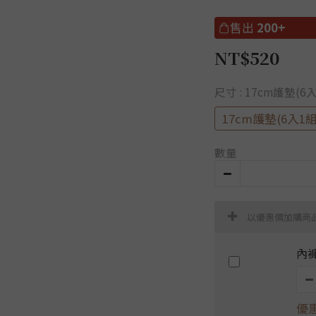
售出
200+
NT$520
尺寸
: 17cm護墊(6
17cm護墊(6入1組
數量
以優惠價加購商
內褲
優惠