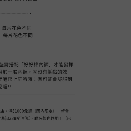
୧┈┈┈┈┈┈•
片，每片花色不同
片， 每片花色不同
護墊需搭配「好好棉內褲」才能發揮
用於一般內褲，就沒有氈黏的效
提醒您上廁所時：有可能會舒服到
喔!!
店，滿$1000免運（國內限定）｜新會
費滿$333即可折抵，聯名款也適用！（已
）