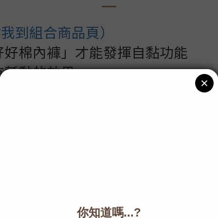
點我到組合商品頁）
「好好棉內褲」才能發揮自黏功能
有氈黏的效果。
：有可能會舒服到忘記它的存在而不
乾淨！