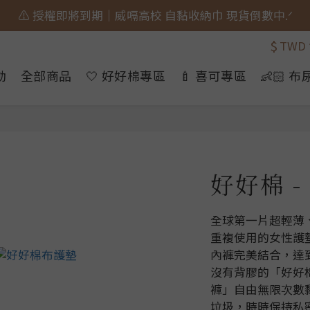
🎀 蝴蝶結貓貓的大人系日常 新上市⋆˚𝜗𝜚˚⋆
🎀 蝴蝶結貓貓的大人系日常 新上市⋆˚𝜗𝜚˚⋆
$
TWD
📣  𝘄𝗲𝗹𝗰𝗼𝗺𝗲 加入會員享 $𝟑𝟎元 購物金.ᐟ
動
全部商品
🤍 好好棉專區
🍼 喜可專區
👶🏻 
⚠️ 授權即將到期｜威嗝高校 自黏收納巾 現貨倒數中.ᐟ
🎀 蝴蝶結貓貓的大人系日常 新上市⋆˚𝜗𝜚˚⋆
好好棉 -
全球第一片超輕薄
重複使用的女性護
內褲完美結合，達
沒有背膠的「好好
褲」自由無限次數
垃圾，時時保持私