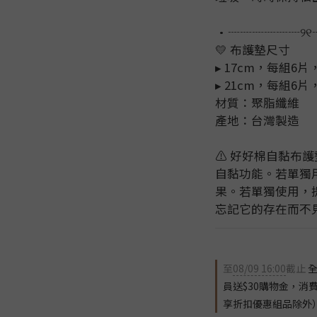
•┈┈┈┈┈┈୨
💛 布護墊尺寸
▸ 17cm，每組6
▸ 21cm，每組6
材質：聚脂纖維
產地：台灣製造
⚠️ 好好棉自黏布
自黏功能。若單獨
果。若單獨使用，
忘記它的存在而不見
至
08/09 16:00
截止
全
員送$30購物金，消
享折扣優惠組品除外