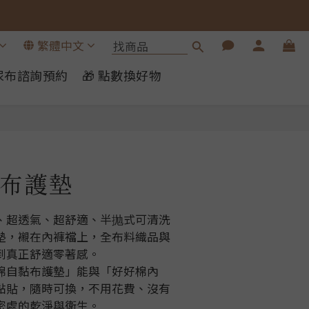
繁體中文
布尿布諮詢預約
🎁 點數換好物
立即購買
 布護墊
、超透氣、超舒適、半抛式可清洗
墊，襯在內褲襠上，全布料織品與
到真正舒適零著感。
棉自黏布護墊」能與「好好棉內
黏貼，隨時可換，不用花費、沒有
密處的乾淨與衛生。