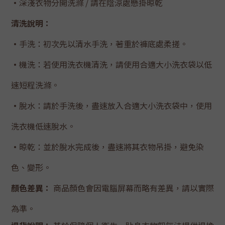
・
深淺衣物分開洗滌 / 請在陰涼處懸掛晾乾
清洗說明：
・
手洗：初次先以清水手洗，著重於褲底處柔搓。
・
機洗：若使用洗衣機清洗，請使用合適大小洗衣袋以低
速短程洗滌。
・
脫水：請於手洗後，盡速放入合適大小洗衣袋中，使用
洗衣機低速脫水。
・
晾乾：並於脫水完成後，盡速將其衣物吊掛，避免染
色、變形。
顏色差異：
商品顏色會因電腦屏幕而略有差異，請以實際
為準。