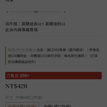
•┈┈┈┈┈┈୨୧┈┈┈┈┈┈•
兩件組：莫蘭迪黑x1+ 莫蘭迪粉x1
此為內褲專屬賣場
至
08/09 16:00
截止
全店，滿$1000免運（國內限定）｜新會員
送$30購物金，消費滿$333即可折抵，聯名款也適用！（已享
折扣優惠組品除外）
售出
200+
NT$420
尺寸
: 內褲M號(2件組)
內褲M號(2件組)
內褲L號(2件組)