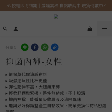
🎀 蝴蝶結貓貓的大人系日常 新上市⋆˚𝜗𝜚˚⋆
🎀 蝴蝶結貓貓的大人系日常 新上市⋆˚𝜗𝜚˚⋆
📣  𝘄𝗲𝗹𝗰𝗼𝗺𝗲 加入會員享 $𝟑𝟎元 購物金.ᐟ
⚠️ 授權即將到期｜威嗝高校 自黏收納巾 現貨倒數中.ᐟ
🎀 蝴蝶結貓貓的大人系日常 新上市⋆˚𝜗𝜚˚⋆
分享到
抑菌內褲-女性
▸ 環保莫代爾涼感布料
▸ 吸濕透氣性比棉更佳
▸ 彈性延伸率高，大腿無束縛
▸ 輕柔舒適鬆緊帶，整件無勒感，不卡股溝
▸ 抑菌裡襠，能微量吸收尿液及消除異味
▸ 能與好好棉護墊產生自黏效果，簡單更換保持私密處
清潔