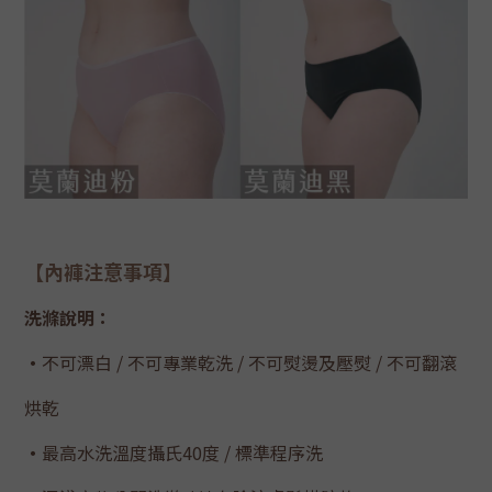
【內褲
注意事
項】
洗滌說明：
・
不可漂白 / 不可專業乾洗 / 不可熨燙及壓熨 / 不可翻滾
烘乾
・
最高水洗溫度攝氏40度 / 標準程序洗