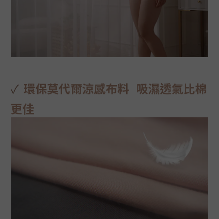
✓
環保莫代爾涼感布料 吸濕透氣比棉
更佳