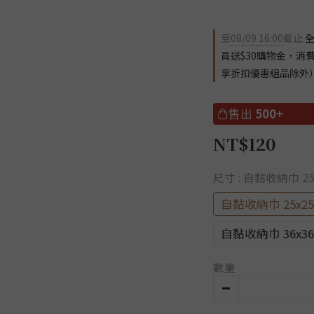
至
08/09 16:00
截止
全
員送$30購物金，消
享折扣優惠組品除外
售出
500+
NT$120
尺寸
: 自黏收納巾 25
自黏收納巾 25x25
自黏收納巾 36x36
數量