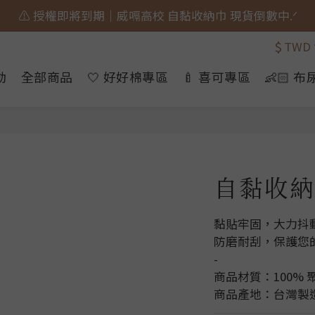
🎀 蝴蝶結貓貓的大人系日常 新上市⋆˚𝜗𝜚˚⋆
🎀 蝴蝶結貓貓的大人系日常 新上市⋆˚𝜗𝜚˚⋆
$
TWD
動
全部商品
🤍 好好棉專區
🍼 喜可專區
👶🏻 
自黏收納
黏貼牢固，大力抖
防磨耐刮，保護您
-
商品材質：100% 
商品產地：台灣製