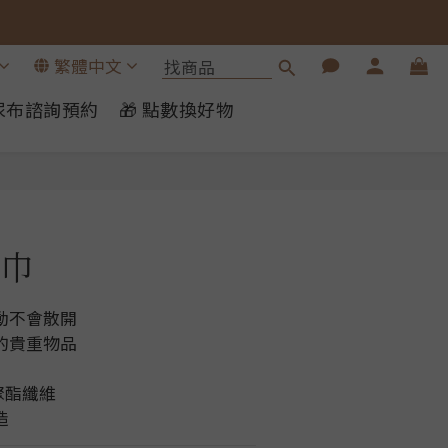
繁體中文
布尿布諮詢預約
🎁 點數換好物
立即購買
巾
動不會散開
的貴重物品
聚酯纖維
造