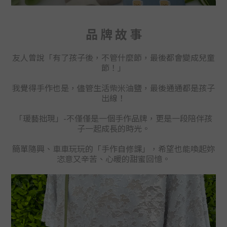
品 牌 故 事
友人曾說「有了孩子後，不管什麼節，最後都會變成兒童
節！」
我覺得手作也是，儘管生活柴米油鹽，最後通通都是孩子
出線！
「瑗藝拙現」-不僅
僅
是一個手作品牌，更是一段陪伴孩
子一起成長的時光。
簡單隨興、車車玩玩的「手作自修課」
，
希望也能喚起妳
恣意又辛苦、心暖的甜蜜回憶。