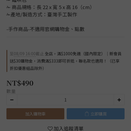
✁ 商品規格：長 22 x 寬 5 x 高 16（cm）
✁產地/製造方式：臺灣手工製作
-手作商品-不適用官網購物金、點數
至
08/09 16:00
截止
全店，滿$1000免運（國內限定）｜新會員
送$30購物金，消費滿$333即可折抵，聯名款也適用！（已享
折扣優惠組品除外）
NT$490
數量
加入購物車
立即購買
加入追蹤清單