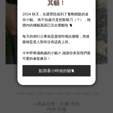
✁ 難哄包產品特色：
⇢
輕巧耐用、純手工制作，不怕撞包
－:+:－:+:－:+:－:+:－:+:－:+:－:+:－:+:－:+:
✁商品材質：
外層: 帆布
內裡: 尼龍