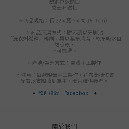
塑鋼拉鍊開口
袋蓋有磁扣
✁商品規格：長 22 x 寬 5 x 高 16（cm）
✁商品清潔方式：髒污請以牙刷沾
「洗衣劑
稀釋」輕刷，再以濕布清潔，乾布吸水自
然晾乾，
不可機洗。
✁產地/製造方式：臺灣手工製作
📌 注意：每款限量手工製作，花布圖樣位置
配置以實際收到為主，圖片僅供參考。
歡迎追蹤｜Facebbok｜
✦
✦
關於我們