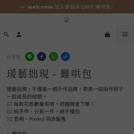
📣  𝘄𝗲𝗹𝗰𝗼𝗺𝗲 加入會員享 $𝟑𝟎元 購物金.ᐟ
🎀 蝴蝶結貓貓的大人系日常 新上市⋆˚𝜗𝜚˚⋆
⚠️ 授權即將到期｜威嗝高校 自黏收納巾 現貨倒數中.ᐟ
🎀 蝴蝶結貓貓的大人系日常 新上市⋆˚𝜗𝜚˚⋆
分享到
瑗藝拙現 - 難哄包
瑗藝拙現，不僅是一個手作品牌，更是一段陪伴孩子
一起成長的經歷。
👉🏻 每款花色數量有限，把握機會下單！
👉🏻 純手作，只有一件，絕不撞包
👉🏻 官網、Pinkoi 同步販售
✁ 難哄包