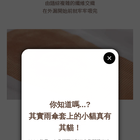
由錯綜複雜的纖維交織
在外漏開始前就牢牢吸完
好。抗。菌