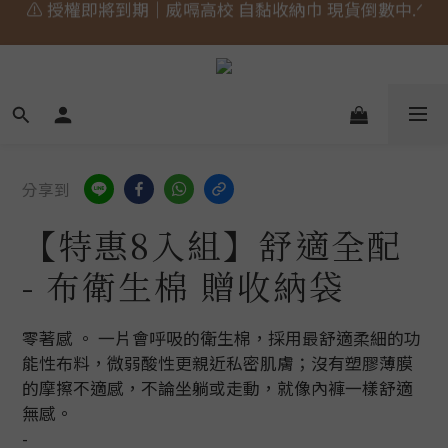
🎀 蝴蝶結貓貓的大人系日常 新上市⋆˚𝜗𝜚˚⋆
🎀 蝴蝶結貓貓的大人系日常 新上市⋆˚𝜗𝜚˚⋆
📣  𝘄𝗲𝗹𝗰𝗼𝗺𝗲 加入會員享 $𝟑𝟎元 購物金.ᐟ
⚠️ 授權即將到期｜威嗝高校 自黏收納巾 現貨倒數中.ᐟ
🎀 蝴蝶結貓貓的大人系日常 新上市⋆˚𝜗𝜚˚⋆
分享到
【特惠8入組】舒適全配
- 布衛生棉 贈收納袋
零著感 。 一片會呼吸的衛生棉，採用最舒適柔細的功
能性布料，微弱酸性更親近私密肌膚；沒有塑膠薄膜
的摩擦不適感，不論坐躺或走動，就像內褲一樣舒適
無感。
-