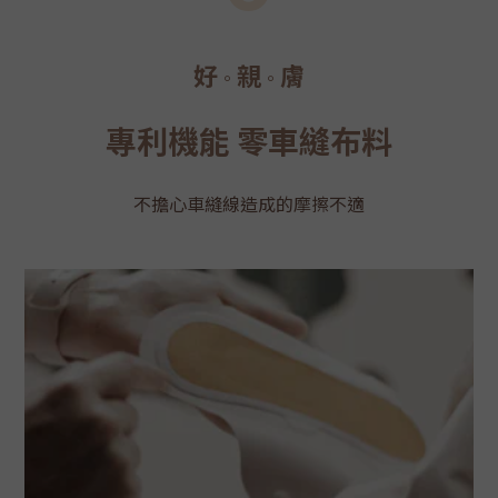
好
親
膚
。
。
專利機能 零車縫布料
不擔心車縫線造成的摩擦不適