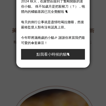
杜絕細菌
穿戴好放心
美國杜邦SILVADUR銅纖維抗菌技術
有效抑制常見的白色念珠菌＆金黃色葡萄球菌；
即便累積一天到晚上再清洗，
也不會滋生細菌產生異味
*經SGS檢驗達99.9%抗菌效果。