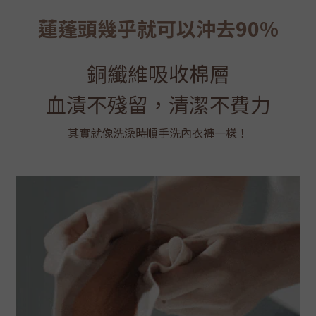
蓮蓬頭幾乎就
可以沖去90%
銅纖維吸收棉層
血漬不殘留，清潔不費力
其實就像洗澡時順手洗內衣褲一樣！