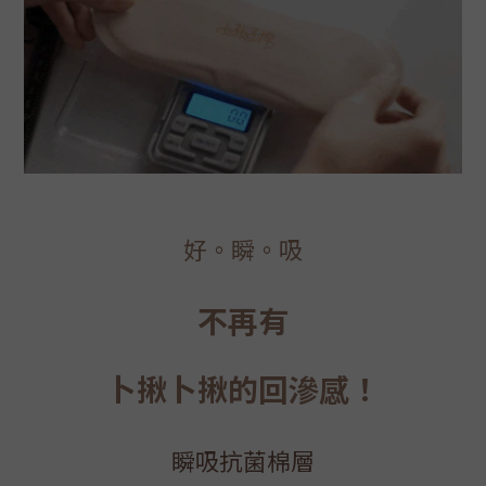
好。瞬。吸
不再有
卜揪卜揪的回滲感！
瞬吸抗菌棉層